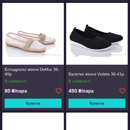
Еспадрильї жіночі DeMur 36-
40р.
Балетки жіночі Violeta 36-41р.
В наявності
В наявності
80
450
₴/пара
₴/пара
Купити
Купити