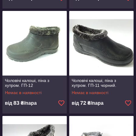
Чоловічі калоші, піна з
Чоловічі калоші, піна з
хутром. ГП-12
хутром. ГП-11 чорний.
Немає в наявності
Немає в наявності
83
72
від
₴/пара
від
₴/пара