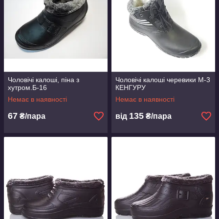
Чоловічі калоші, піна з
Чоловічі калоші черевики М-3
хутром.Б-16
КЕНГУРУ
Немає в наявності
Немає в наявності
67
135
₴/пара
від
₴/пара