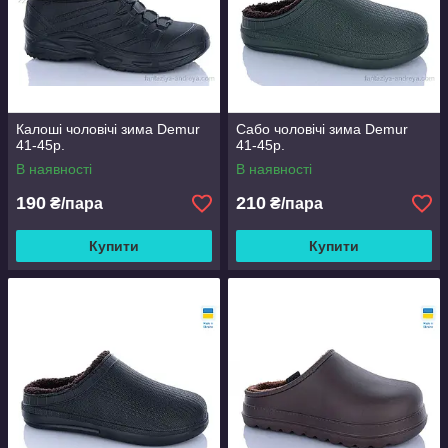
Калоші чоловічі зима Demur
Сабо чоловічі зима Demur
41-45р.
41-45р.
В наявності
В наявності
190
210
₴/пара
₴/пара
Купити
Купити