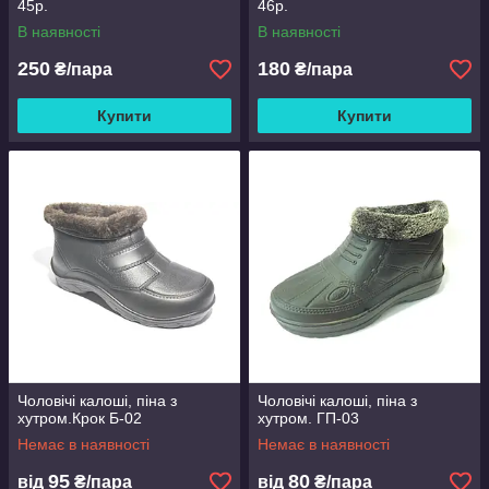
45р.
46р.
В наявності
В наявності
250
180
₴/пара
₴/пара
Купити
Купити
Чоловічі калоші, піна з
Чоловічі калоші, піна з
хутром.Крок Б-02
хутром. ГП-03
Немає в наявності
Немає в наявності
95
80
від
₴/пара
від
₴/пара