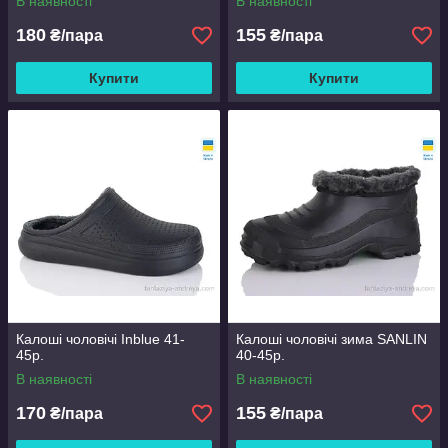
В наявності
В наявності
180
155
₴/пара
₴/пара
Купити
Купити
Калоші чоловічі Inblue 41-
Калоші чоловічі зима SANLIN
45р.
40-45р.
В наявності
В наявності
170
155
₴/пара
₴/пара