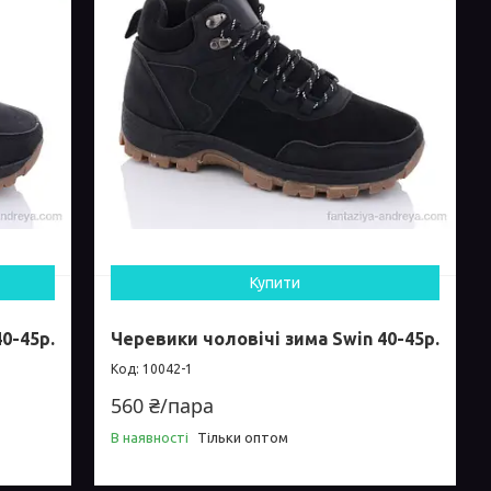
Купити
0-45р.
Черевики чоловічі зима Swin 40-45р.
10042-1
560 ₴/пара
В наявності
Тільки оптом