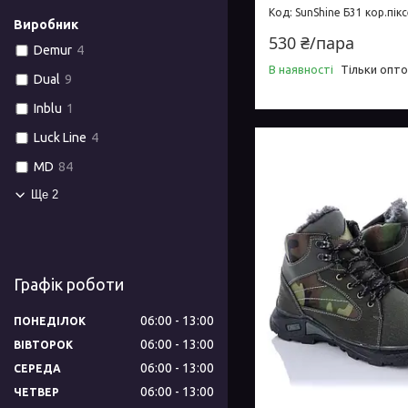
SunShine Б31 кор.пік
Виробник
530 ₴/пара
Demur
4
В наявності
Тільки опт
Dual
9
Inblu
1
Luck Line
4
MD
84
Ще 2
Графік роботи
06:00
13:00
ПОНЕДІЛОК
06:00
13:00
ВІВТОРОК
06:00
13:00
СЕРЕДА
06:00
13:00
ЧЕТВЕР