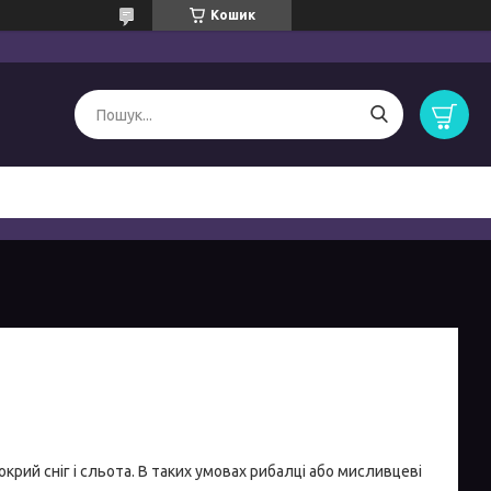
Кошик
рий сніг і сльота. В таких умовах рибалці або мисливцеві