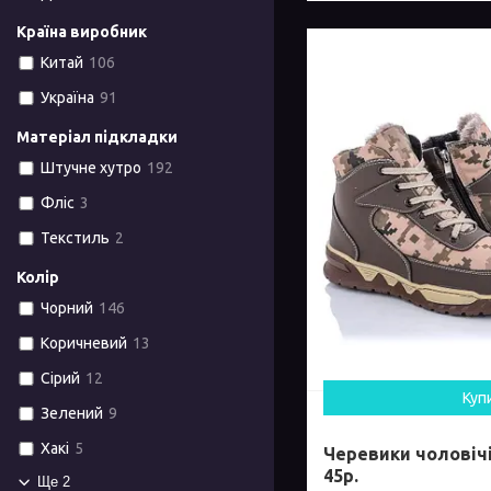
Країна виробник
Китай
106
Україна
91
Матеріал підкладки
Штучне хутро
192
Фліс
3
Текстиль
2
Колір
Чорний
146
Коричневий
13
Сірий
12
Куп
Зелений
9
Хакі
5
Черевики чоловічі 
45р.
Ще 2