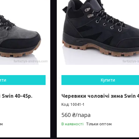
ити
Купити
 Swin 40-45р.
Черевики чоловічі зима Swin 4
10041-1
560 ₴/пара
ом
В наявності
Тільки оптом