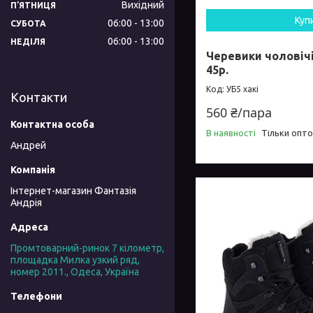
Вихідний
ПʼЯТНИЦЯ
Куп
06:00
13:00
СУБОТА
06:00
13:00
НЕДІЛЯ
Черевики чоловічі 
45р.
УБ5 хакі
Контакти
560 ₴/пара
В наявності
Тільки опт
Андрей
Інтернет-магазин Фантазія
Андрія
Промтоварний-ринок 7 кілометр,
площадка Милка узкий ряд,
номер 2011., Одеса, Україна