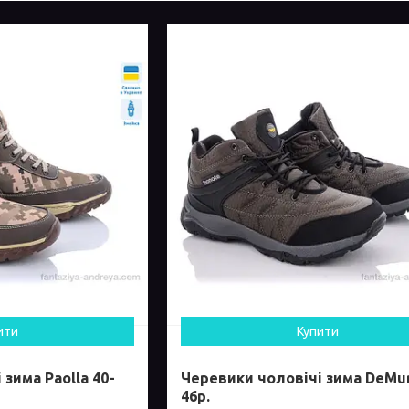
ити
Купити
зима Paolla 40-
Черевики чоловічі зима DeMur
46р.