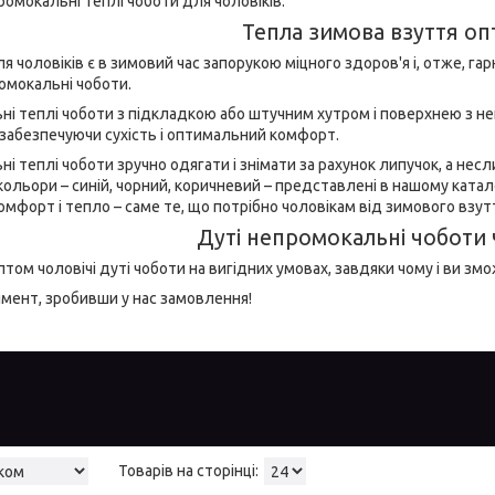
ромокальні теплі чоботи для чоловіків.
Тепла зимова взуття о
ля чоловіків є в зимовий час запорукою міцного здоров'я і, отже, г
ромокальні чоботи.
ні теплі чоботи з підкладкою або штучним хутром і поверхнею з н
забезпечуючи сухість і оптимальний комфорт.
ні теплі чоботи зручно одягати і знімати за рахунок липучок, а не
кольори – синій, чорний, коричневий – представлені в нашому ката
омфорт і тепло – саме те, що потрібно чоловікам від зимового взут
Дуті непромокальні чоботи 
птом чоловічі дуті чоботи на вигідних умовах, завдяки чому і ви зм
мент, зробивши у нас замовлення!