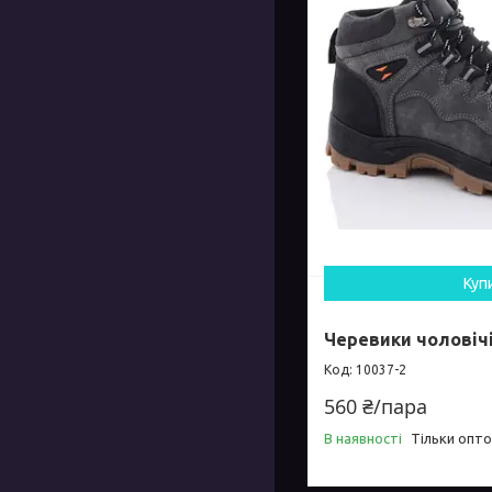
Куп
Черевики чоловічі
10037-2
560 ₴/пара
В наявності
Тільки опт