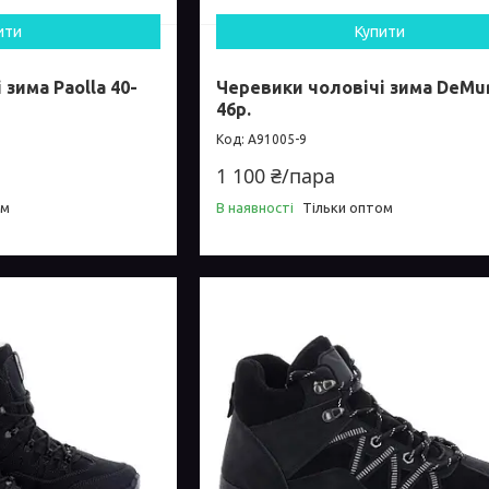
ити
Купити
зима Paolla 40-
Черевики чоловічі зима DeMur
46р.
A91005-9
1 100 ₴/пара
ом
В наявності
Тільки оптом