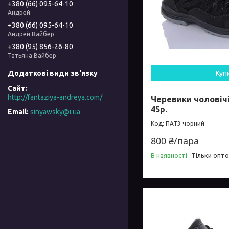
+380 (66) 095-64-10
Андрей.
+380 (66) 095-64-10
Андрей Вайбер
+380 (95) 856-26-80
Татьяна Вайбер
Куп
http://fantaziya-andreya.com/
Черевики чоловічі 
45р.
sinyawsky@i.ua
ПАТ3 чорний
800 ₴/пара
В наявності
Тільки опт