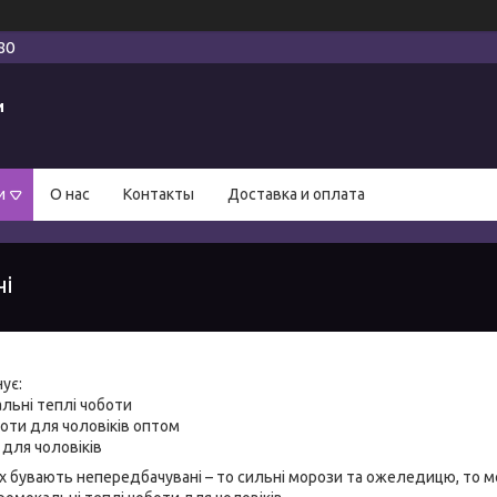
80
и
и
О нас
Контакты
Доставка и оплата
чі
ує:
льні теплі чоботи
оти для чоловіків оптом
 для чоловіків
 бувають непередбачувані – то сильні морози та ожеледицю, то мок