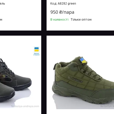
сель
A8282 green
950 ₴/пара
ом
В наявності
Тільки оптом