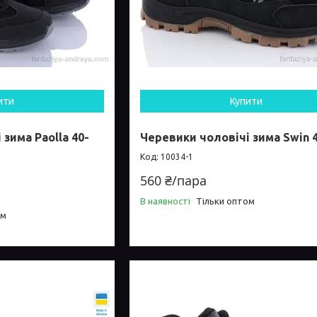
ити
Купити
зима Paolla 40-
Черевики чоловічі зима Swin 4
10034-1
560 ₴/пара
В наявності
Тільки оптом
ом