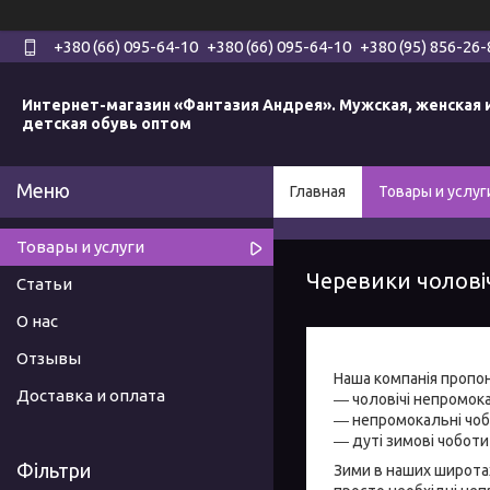
+380 (66) 095-64-10
+380 (66) 095-64-10
+380 (95) 856-26-
Интернет-магазин «Фантазия Андрея». Мужская, женская 
детская обувь оптом
Главная
Товары и услуг
Товары и услуги
Черевики чолові
Статьи
О нас
Отзывы
Наша компанія пропон
Доставка и оплата
― чоловічі непромока
― непромокальні чоб
― дуті зимові чоботи
Фільтри
Зими в наших широтах