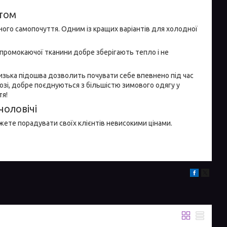
птом
арного самопочуття. Одним із кращих варіантів для холодної
епромокаючої тканини добре зберігають тепло і не
слизька підошва дозволить почувати себе впевнено під час
лозі, добре поєднуються з більшістю зимового одягу у
тя!
чоловічі
ожете порадувати своїх клієнтів невисокими цінами.