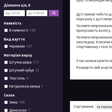
просто необхідні неп
Діапазон цін, ₴
Дуті зимові чоботи д
пори року є дуті неп
Наявність
Чоловічі непромокаль
В наявності
139
пропускають вологу, 
Чоловічі непромокаль
Вид взуття
ожеледиці. Класичні 
Черевики
197
спортивному стилі. К
Матеріал верху
У нас можна купити о
Штучна шкіра
117
Розширте свій асорти
Штучний нубук
12
Текстиль
4
Натуральна замша
1
Сезон
Зима
190
Демісезон
7