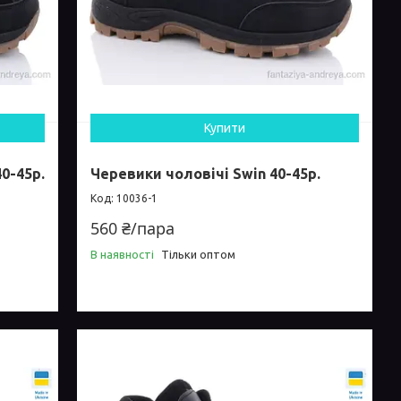
Купити
0-45р.
Черевики чоловічі Swin 40-45р.
10036-1
560 ₴/пара
В наявності
Тільки оптом