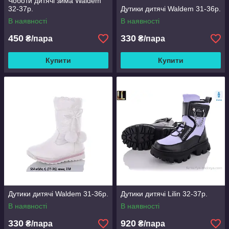
Чоботи дитячі зима Waldem
32-37р.
Дутики дитячі Waldem 31-36р.
В наявності
В наявності
450
330
₴/пара
₴/пара
Купити
Купити
Дутики дитячі Waldem 31-36р.
Дутики дитячі Lilin 32-37р.
В наявності
В наявності
330
920
₴/пара
₴/пара