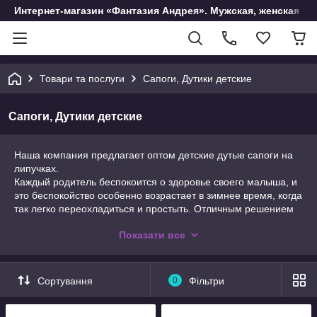
Интернет-магазин «Фантазия Андрея». Мужская, женская и 
Товари та послуги
Сапоги, Дутики детские
Сапоги, Дутики детские
Наша компания предлагает оптом детские дутые сапоги на
липучках.
Каждый родитель беспокоится о здоровье своего малыша, и
это беспокойство особенно возрастает в зимнее время, когда
так легко переохладиться и простыть. Отличным решением
для зимы являются дутые непромокаемые сапоги для детей.
Показати все
Дутые зимние непромокаемые сапоги
Дутые детские сапожки на зиму, сделанные из
Сортування
0
Фільтри
синтетического непромокаемого материала, с теплой
подкладкой из искусственного меха или другого утеплителя,
на рифленой нескользкой подошве обеспечат тепло и