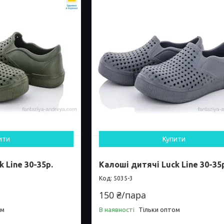
ити
Купити
 Line 30-35р.
Калоші дитячі Luck Line 30-35
5035-3
150 ₴/пара
ом
В наявності
Тільки оптом