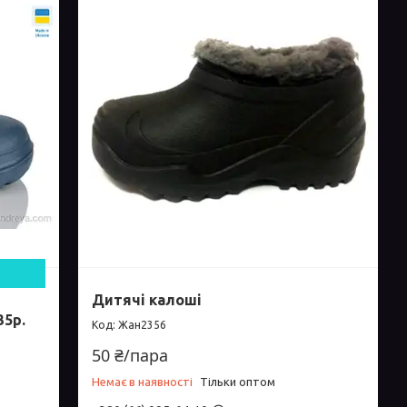
Дитячі калоші
35р.
Жан2356
50 ₴/пара
Немає в наявності
Тільки оптом