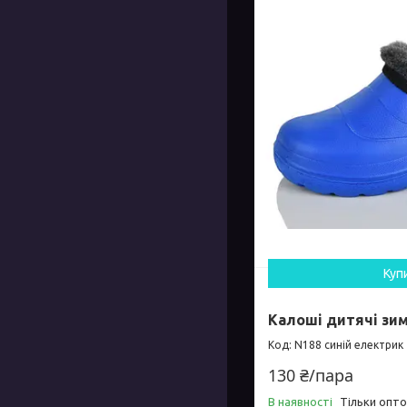
Куп
Калоші дитячі зима
N188 синій електрик
130 ₴/пара
В наявності
Тільки опт