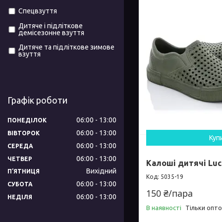
Спецвзуття
Дитяче і підліткове
демісезонне взуття
Дитяче та підліткове зимове
взуття
Графік роботи
06:00
13:00
ПОНЕДІЛОК
06:00
13:00
ВІВТОРОК
Куп
06:00
13:00
СЕРЕДА
06:00
13:00
ЧЕТВЕР
Калоші дитячі Luck
Вихідний
ПʼЯТНИЦЯ
5035-19
06:00
13:00
СУБОТА
150 ₴/пара
06:00
13:00
НЕДІЛЯ
В наявності
Тільки опт