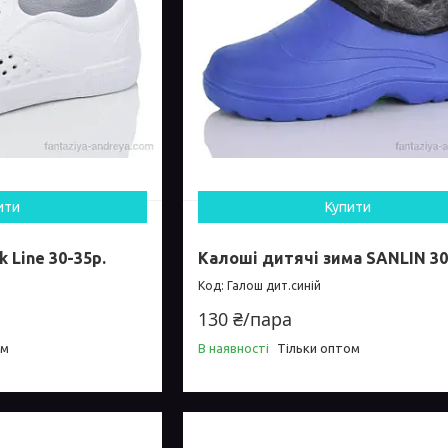
ити
Купити
 Line 30-35р.
Калоші дитячі зима SANLIN 30
Галош дит.cиній
130 ₴/пара
ом
В наявності
Тільки оптом