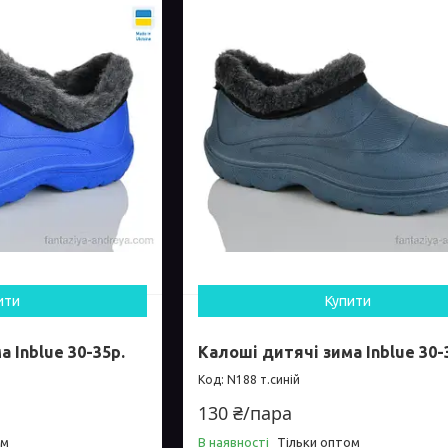
ити
Купити
 Inblue 30-35р.
Калоші дитячі зима Inblue 30-
N188 т.синій
130 ₴/пара
ом
В наявності
Тільки оптом