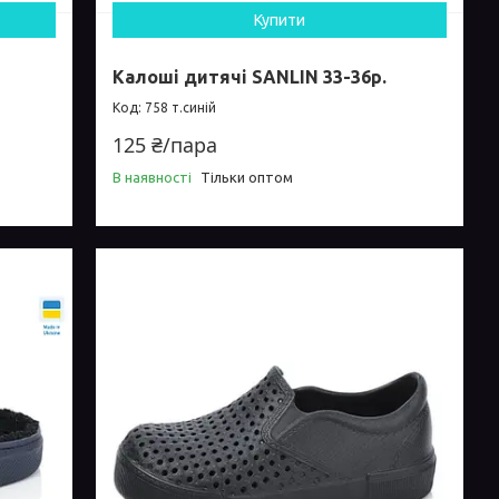
Купити
Калоші дитячі SANLIN 33-36р.
758 т.синій
125 ₴/пара
В наявності
Тільки оптом