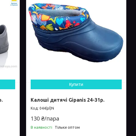
Купити
р.
Калоші дитячі Gipanis 24-31р.
044(pl)N
130 ₴/пара
В наявності
Тільки оптом