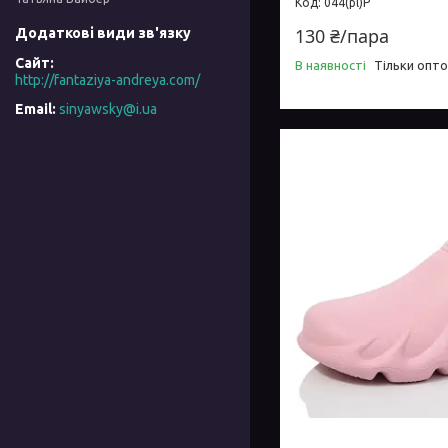
044(pl)P
130 ₴/пара
В наявності
Тільки опт
http://fantaziya-andreya.com/
sinyawsky@i.ua