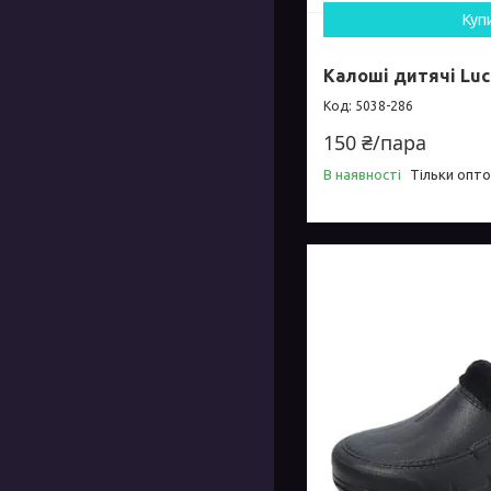
Куп
Калоші дитячі Luck
5038-286
150 ₴/пара
В наявності
Тільки опт