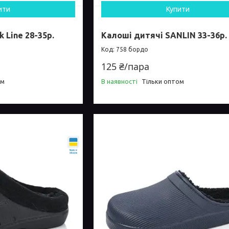
ити
Купити
 Line 28-35р.
Калоші дитячі SANLIN 33-36р.
758 бордо
125 ₴/пара
ом
В наявності
Тільки оптом