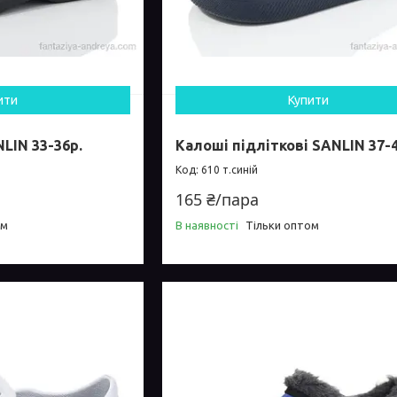
ити
Купити
LIN 33-36р.
Калоші підліткові SANLIN 37-4
610 т.синій
165 ₴/пара
ом
В наявності
Тільки оптом