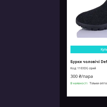
Куп
Бурки чоловічі De
1103DG сірий
300 ₴/пара
В наявності
Тільки опт