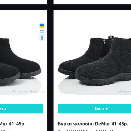
ити
Купити
Mur 41-45р.
Бурки чоловічі DeMur 41-45р.