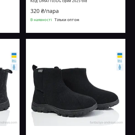
DMA1103DG сірий 2025-old
320 ₴/пара
В наявності
Тільки оптом