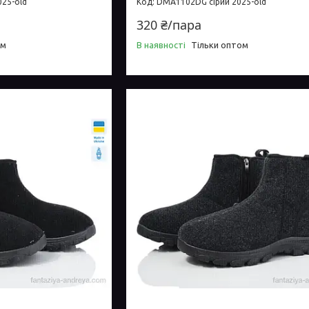
25-old
DMA1102DG сірий 2025-old
320 ₴/пара
ом
В наявності
Тільки оптом