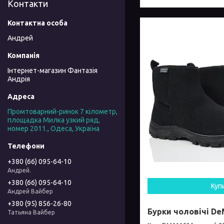
Контакти
Андрей
Інтернет-магазин Фантазія
Андрія
Промтоварний-ринок 7 кілометр,
площадка Милка узкий ряд,
номер 2011., Одеса, Україна
+380 (66) 095-64-10
Андрей.
+380 (66) 095-64-10
Куп
Андрей Вайбер
+380 (95) 856-26-80
Бурки чоловічі De
Татьяна Вайбер