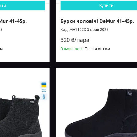
ити
Купити
Mur 41-45р.
Бурки чоловічі DeMur 41-45р.
25
MA1102DG сірий 2025
320 ₴/пара
ом
В наявності
Тільки оптом