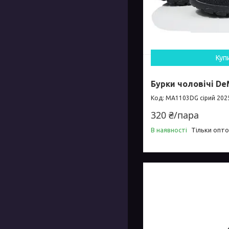
Куп
Бурки чоловічі De
MA1103DG сірий 202
320 ₴/пара
В наявності
Тільки опт