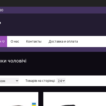
80
и
и
О нас
Контакты
Доставка и оплата
нки чоловічі