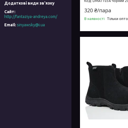
DMA1103A чорний 20
320 ₴/пара
http://fantaziya-andreya.com/
В наявності
Тільки опт
sinyawsky@i.ua