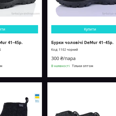
ити
Купити
Mur 41-45р.
Бурки чоловічі DeMur 41-45р.
5
1102 чорний
300 ₴/пара
ом
В наявності
Тільки оптом