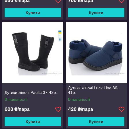
530
700
₴/пара
₴/пара
Купити
Купити
Дутики жіночі Luck Line 36-
Дутики жіночі Paolla 37-42р.
41р.
В наявності
В наявності
600
420
₴/пара
₴/пара
Купити
Купити