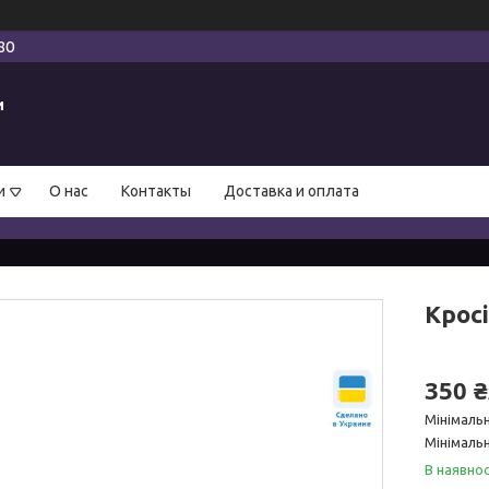
80
и
и
О нас
Контакты
Доставка и оплата
Кросі
350 
Мінімаль
Мінімальн
В наявнос