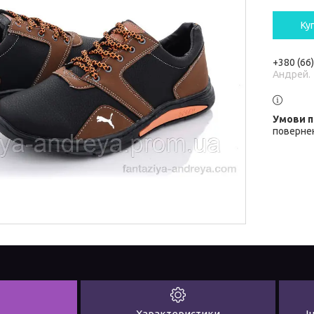
Ку
+380 (66
Андрей.
повернен
Характеристики
І