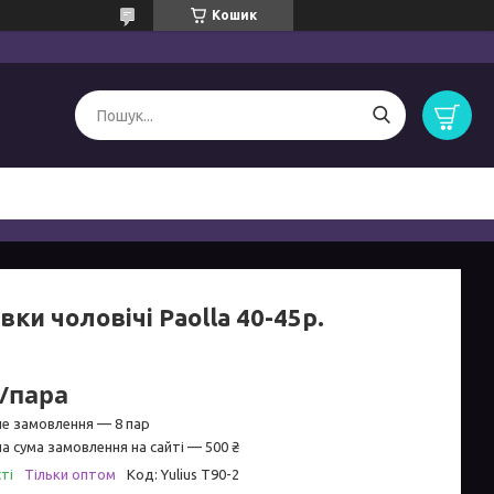
Кошик
вки чоловічі Paolla 40-45р.
₴/пара
не замовлення — 8 пар
а сума замовлення на сайті — 500 ₴
ті
Тільки оптом
Код:
Yulius Т90-2