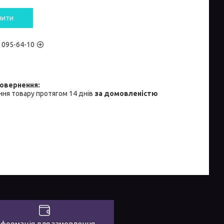
пити
) 095-64-10
ня товару протягом 14 днів
за домовленістю
нформація для замовлення