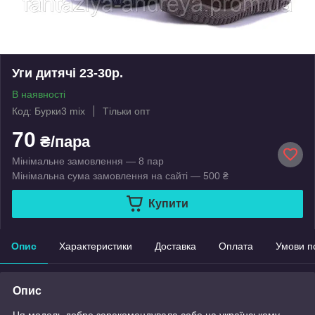
Уги дитячі 23-30р.
В наявності
Код: Бурки3 mix
Тільки опт
70
₴/пара
Мінімальне замовлення — 8 пар
Мінімальна сума замовлення на сайті — 500 ₴
Купити
Опис
Характеристики
Доставка
Оплата
Умови п
Опис
Ця модель добре зарекомендувала себе на українському