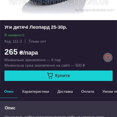
Уги дитячі Леопард 25-30р.
В наявності
Код: 111-3
Тільки опт
265
₴/пара
Мінімальне замовлення — 6 пар
Мінімальна сума замовлення на сайті — 500 ₴
Купити
Опис
Характеристики
Доставка
Оплата
Умови п
Опис
Ця модель добре зарекомендувала себе на українському