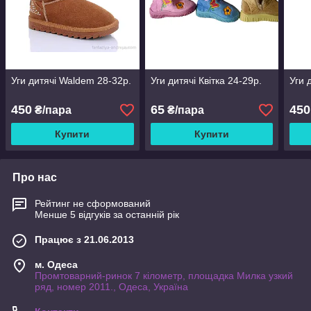
Уги дитячі Waldem 28-32р.
Уги дитячі Квітка 24-29р.
Уги 
450
65
450
₴/пара
₴/пара
Купити
Купити
Про нас
Рейтинг не сформований
Менше 5 відгуків за останній рік
Працює з 21.06.2013
м. Одеса
Промтоварний-ринок 7 кілометр, площадка Милка узкий
ряд, номер 2011., Одеса, Україна