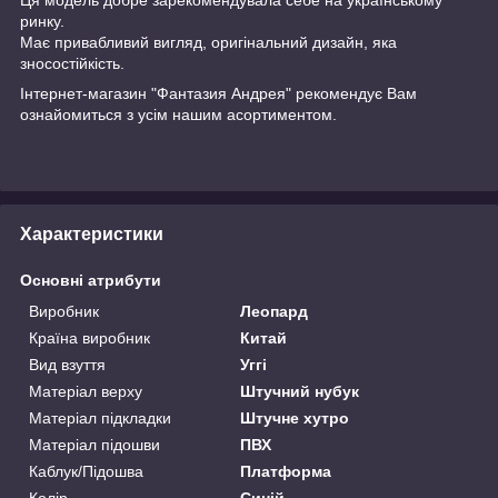
ринку.
Має привабливий вигляд, оригінальний дизайн, яка
зносостійкість.
Інтернет-магазин "Фантазия Андрея" рекомендує Вам
ознайомиться з усім нашим асортиментом.
Характеристики
Основні атрибути
Виробник
Леопард
Країна виробник
Китай
Вид взуття
Уггі
Матеріал верху
Штучний нубук
Матеріал підкладки
Штучне хутро
Матеріал підошви
ПВХ
Каблук/Підошва
Платформа
Колір
Синій