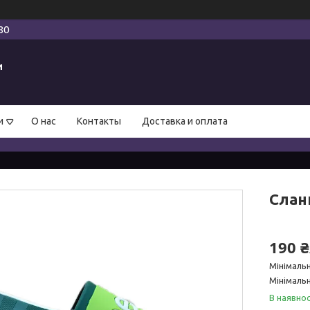
80
и
и
О нас
Контакты
Доставка и оплата
Сланц
190 
Мінімаль
Мінімальн
В наявнос