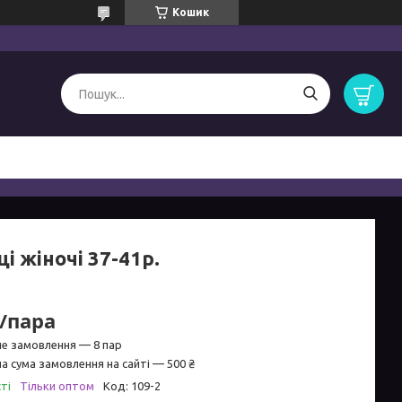
Кошик
і жіночі 37-41р.
₴/пара
не замовлення — 8 пар
а сума замовлення на сайті — 500 ₴
ті
Тільки оптом
Код:
109-2