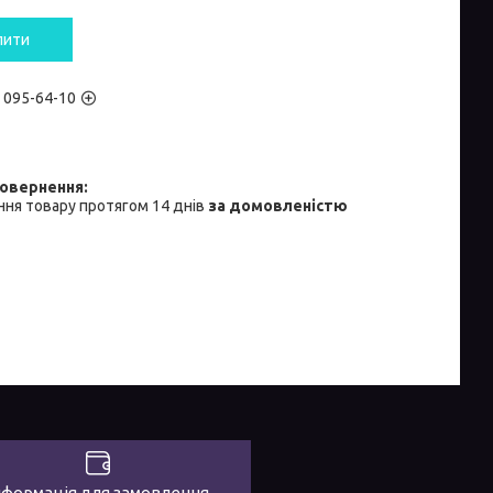
пити
) 095-64-10
ня товару протягом 14 днів
за домовленістю
нформація для замовлення