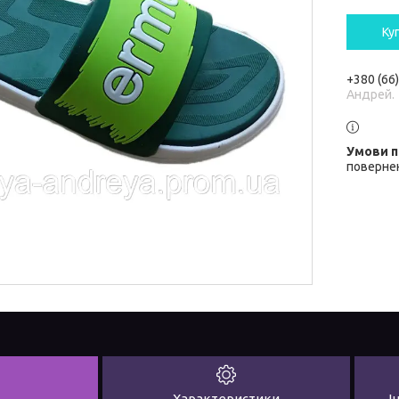
Ку
+380 (66
Андрей.
повернен
Характеристики
І