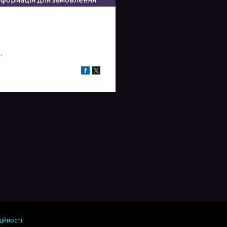
.
ійності