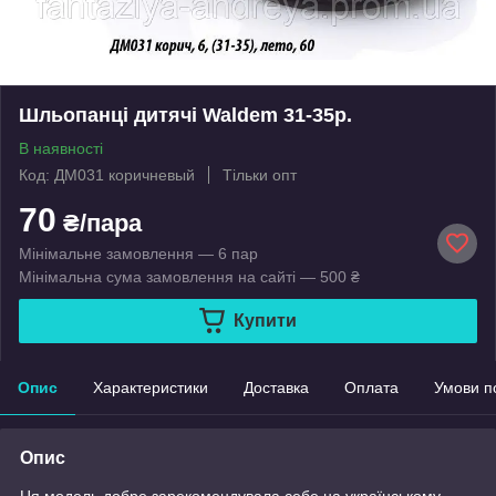
Шльопанці дитячі Waldem 31-35р.
В наявності
Код: ДМ031 коричневый
Тільки опт
70
₴/пара
Мінімальне замовлення — 6 пар
Мінімальна сума замовлення на сайті — 500 ₴
Купити
Опис
Характеристики
Доставка
Оплата
Умови п
Опис
Ця модель добре зарекомендувала себе на українському