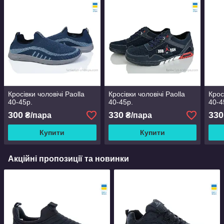
Кросівки чоловічі Paolla
Кросівки чоловічі Paolla
Крос
40-45р.
40-45р.
40-4
300
330
330
₴/пара
₴/пара
Купити
Купити
Акційні пропозиції та новинки