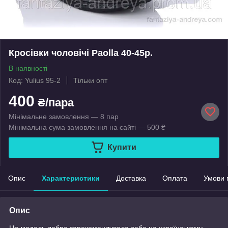
Кросівки чоловічі Paolla 40-45р.
В наявності
Код: Yulius 95-2
Тільки опт
400
₴/пара
Мінімальне замовлення — 8 пар
Мінімальна сума замовлення на сайті — 500 ₴
Купити
Опис
Характеристики
Доставка
Оплата
Умови 
Опис
Ця модель добре зарекомендувала себе на українському