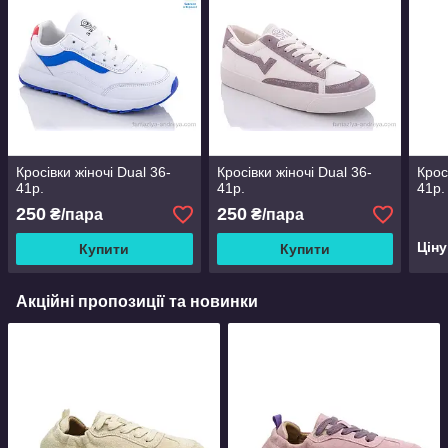
Кросівки жіночі Dual 36-
Кросівки жіночі Dual 36-
Кросі
41р.
41р.
41р.
250
250
₴/пара
₴/пара
Цін
Купити
Купити
Акційні пропозиції та новинки