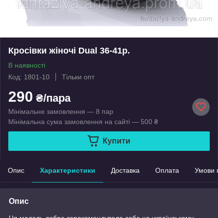
Кросівки жіночі Dual 36-41р.
В наявності
Код: 1801-10
Тільки опт
290
₴/пара
Мінімальне замовлення — 8 пар
Мінімальна сума замовлення на сайті — 500 ₴
Купити
Опис
Характеристики
Доставка
Оплата
Умови 
Опис
Ця модель добре зарекомендувала себе на українському