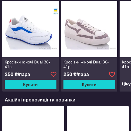
Кросівки жіночі Dual 36-
Кросівки жіночі Dual 36-
Кросі
41р.
41р.
41р.
250
250
₴/пара
₴/пара
Цін
Купити
Купити
Акційні пропозиції та новинки