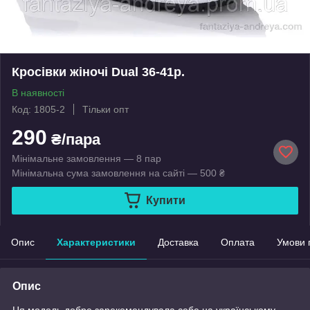
Кросівки жіночі Dual 36-41р.
В наявності
Код: 1805-2
Тільки опт
290
₴/пара
Мінімальне замовлення — 8 пар
Мінімальна сума замовлення на сайті — 500 ₴
Купити
Опис
Характеристики
Доставка
Оплата
Умови 
Опис
Ця модель добре зарекомендувала себе на українському