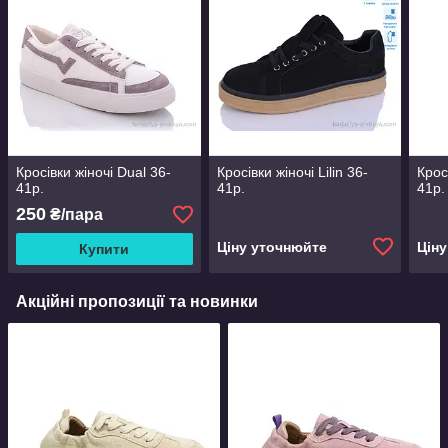
Кросівки жіночі Dual 36-
Кросівки жіночі Lilin 36-
Кросі
41р.
41р.
41р.
250
₴/пара
Ціну уточнюйте
Цін
Купити
Акційні пропозиції та новинки