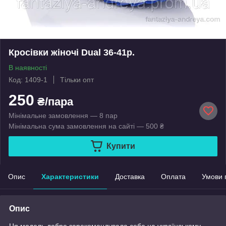
Кросівки жіночі Dual 36-41р.
В наявності
Код: 1409-1
Тільки опт
250
₴/пара
Мінімальне замовлення — 8 пар
Мінімальна сума замовлення на сайті — 500 ₴
Купити
Опис
Характеристики
Доставка
Оплата
Умови 
Опис
Ця модель добре зарекомендувала себе на українському