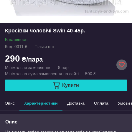
Кросівки чоловічі Swin 40-45р.
В наявності
Код: 0311-6
Тільки опт
290
₴/пара
Мінімальне замовлення — 8 пар
Мінімальна сума замовлення на сайті — 500 ₴
Купити
Опис
Характеристики
Доставка
Оплата
Умови 
Опис
Ця модель добре зарекомендувала себе на українському