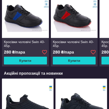
Кросівки чоловічі Swin 40-
Кросівки чоловічі Swin 40-
Крос
45р.
45р.
45р.
280
280
280
₴/пара
₴/пара
Купити
Купити
Акційні пропозиції та новинки