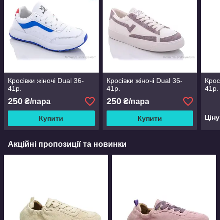
Кросівки жіночі Dual 36-
Кросівки жіночі Dual 36-
Кросі
41р.
41р.
41р.
250
250
₴/пара
₴/пара
Цін
Купити
Купити
Акційні пропозиції та новинки