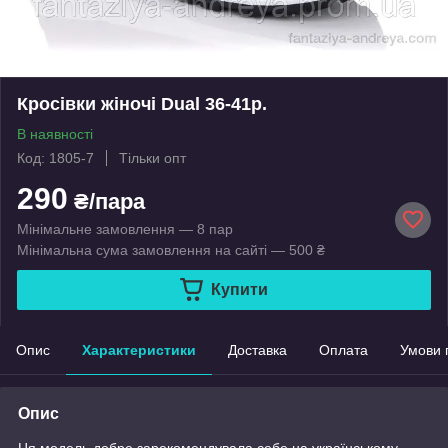
Кросівки жіночі Dual 36-41р.
В наявності
Код: 1805-7
Тільки опт
290
₴/пара
Мінімальне замовлення — 8 пар
Мінімальна сума замовлення на сайті — 500 ₴
Купити
Опис
Характеристики
Доставка
Оплата
Умови 
Опис
Ця модель добре зарекомендувала себе на українському