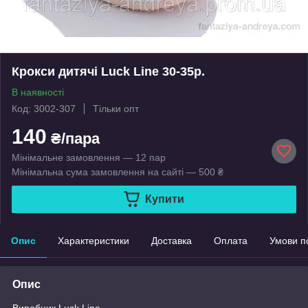
Крокси дитячі Luck Line 30-35р.
В наявності
Код: 3002-307
Тільки опт
140
₴/пара
Мінімальне замовлення — 12 пар
Мінімальна сума замовлення на сайті — 500 ₴
Купити
Опис
Характеристики
Доставка
Оплата
Умови п
Опис
Виробник Luck Line.