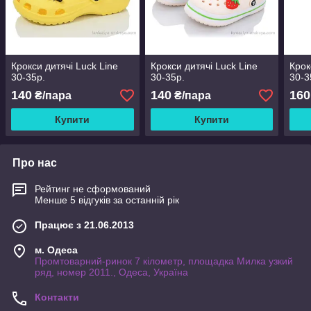
Крокси дитячі Luck Line
Крокси дитячі Luck Line
Крок
30-35р.
30-35р.
30-3
140
140
160
₴/пара
₴/пара
Купити
Купити
Про нас
Рейтинг не сформований
Менше 5 відгуків за останній рік
Працює з 21.06.2013
м. Одеса
Промтоварний-ринок 7 кілометр, площадка Милка узкий
ряд, номер 2011., Одеса, Україна
Контакти