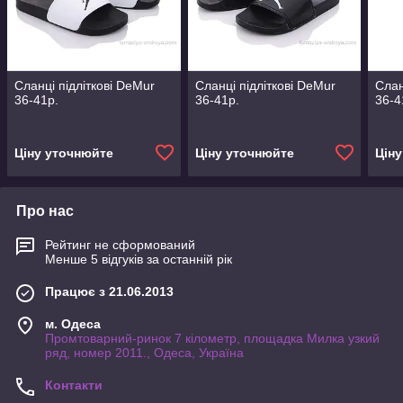
Сланці підліткові DeMur
Сланці підліткові DeMur
Слан
36-41р.
36-41р.
36-4
Ціну уточнюйте
Ціну уточнюйте
Цін
Про нас
Рейтинг не сформований
Менше 5 відгуків за останній рік
Працює з 21.06.2013
м. Одеса
Промтоварний-ринок 7 кілометр, площадка Милка узкий
ряд, номер 2011., Одеса, Україна
Контакти