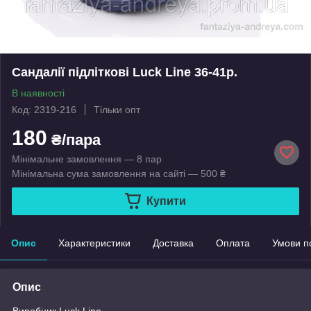
Сандалії підліткові Luck Line 36-41р.
В наявності
Код: 2319-216
Тільки опт
180
₴/пара
Мінімальне замовлення — 8 пар
Мінімальна сума замовлення на сайті — 500 ₴
Купити
Опис
Характеристики
Доставка
Оплата
Умови п
Опис
Виробник Luck Line.