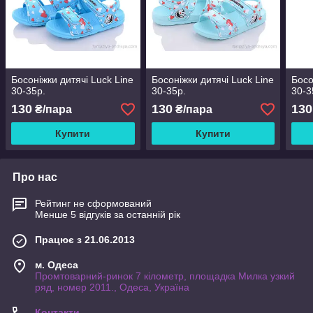
Босоніжки дитячі Luck Line
Босоніжки дитячі Luck Line
Босо
30-35р.
30-35р.
30-3
130
130
130
₴/пара
₴/пара
Купити
Купити
Про нас
Рейтинг не сформований
Менше 5 відгуків за останній рік
Працює з 21.06.2013
м. Одеса
Промтоварний-ринок 7 кілометр, площадка Милка узкий
ряд, номер 2011., Одеса, Україна
Контакти