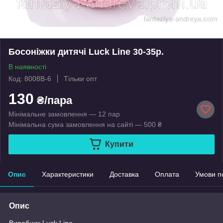
Босоніжки дитячі Luck Line 30-35р.
В наявності
Код: 8008B-6
Тільки опт
130
₴/пара
Мінімальне замовлення — 12 пар
Мінімальна сума замовлення на сайті — 500 ₴
Купити
Опис
Характеристики
Доставка
Оплата
Умови п
Опис
Виробник Luck Line.