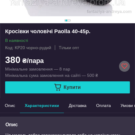
Кросівки чоловічі Paolla 40-45р.
В наявності
Код: KP20 чорно-рудий
Тільки опт
380
₴/пара
Мінімальне замовлення — 8 пар
Мінімальна сума замовлення на сайті — 500 ₴
Купити
Опис
Характеристики
Доставка
Оплата
Умови 
Опис
Ця модель добре зарекомендувала себе на українському