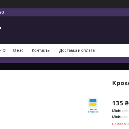
80
и
и
О нас
Контакты
Доставка и оплата
Крокс
135 
Мінімаль
Мінімальн
Немає в н