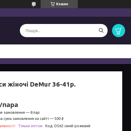
Кошик
и жіночі DeMur 36-41р.
₴/пара
не замовлення — 8 пар
а сума замовлення на сайті — 500 ₴
аявності
Тільки оптом
Код:
DS62 синій-рожевий