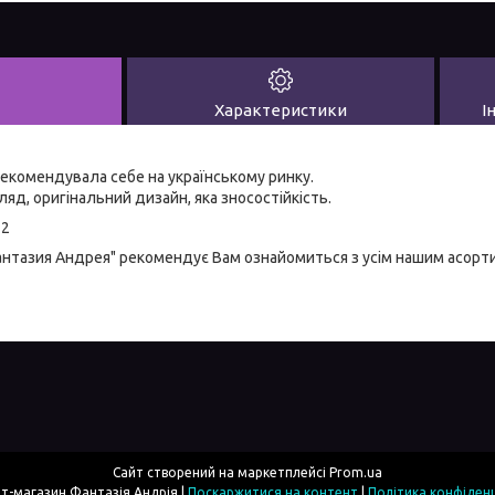
Характеристики
І
екомендувала себе на українському ринку.
яд, оригінальний дизайн, яка зносостійкість.
-2
антазия Андрея" рекомендує Вам ознайомиться з усім нашим асор
Сайт створений на маркетплейсі
Prom.ua
Інтернет-магазин Фантазія Андрія |
Поскаржитися на контент
|
Політика конфіденц