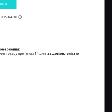
пити
) 095-64-10
ня товару протягом 14 днів
за домовленістю