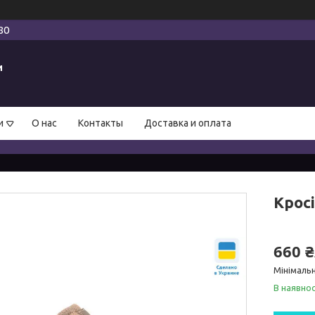
80
и
и
О нас
Контакты
Доставка и оплата
Кросі
660 
Мінімаль
В наявнос