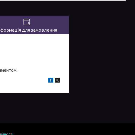
нформація для замовлення
тиментом.
ійності