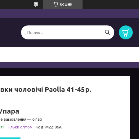
Кошик
вки чоловічі Paolla 41-45р.
₴/пара
не замовлення — 6 пар
ті
Тільки оптом
Код:
M22-06A