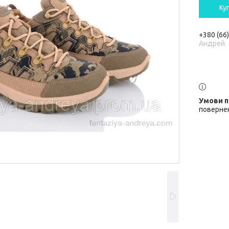
Ку
+380 (66
Андрей.
повернен