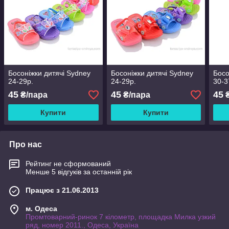
Босоніжки дитячі Sydney
Босоніжки дитячі Sydney
Босо
24-29р.
24-29р.
30-3
45
45
45
₴/пара
₴/пара
₴
Купити
Купити
Про нас
Рейтинг не сформований
Менше 5 відгуків за останній рік
Працює з 21.06.2013
м. Одеса
Промтоварний-ринок 7 кілометр, площадка Милка узкий
ряд, номер 2011., Одеса, Україна