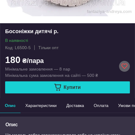
Босоніжки дитячі р.
В наявності
Код: L6500-5
Тільки опт
180
₴/пара
Мінімальне замовлення — 8 пар
Мінімальна сума замовлення на сайті — 500 ₴
Купити
Опис
Характеристики
Доставка
Оплата
Умови п
Опис
Ця модель добре зарекомендувала себе на українському