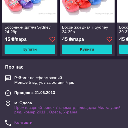
Босоніжки дитячі Sydney
Босоніжки дитячі Sydney
Босо
24-29р.
24-29р.
30-3
45
45
45
₴/пара
₴/пара
₴
Купити
Купити
Про нас
Рейтинг не сформований
Менше 5 відгуків за останній рік
Працює з 21.06.2013
м. Одеса
Промтоварний-ринок 7 кілометр, площадка Милка узкий
ряд, номер 2011., Одеса, Україна
Контакти