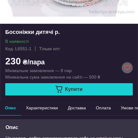
Босоніжки дитячі р.
В наявності
Код: L6551-1
Тільки опт
230
₴/пара
Мінімальне замовлення — 8 пар
Мінімальна сума замовлення на сайті — 500 ₴
Купити
Опис
Характеристики
Доставка
Оплата
Умови п
Опис
Ця модель добре зарекомендувала себе на українському