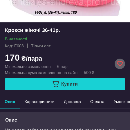
Крокси жіночі 36-41р.
В наявності
Код: F603
Тільки опт
170
₴/пара
Мінімальне замовлення — 6 пар
Мінімальна сума замовлення на сайті — 500 ₴
Купити
Опис
Характеристики
Доставка
Оплата
Умови п
Опис
Ця модель добре зарекомендувала себе на українському