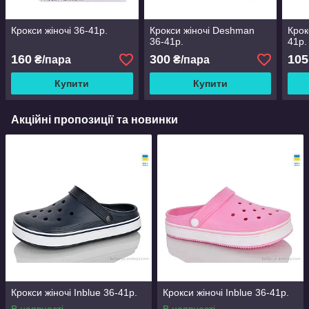
Крокси жіночі 36-41р.
Крокси жіночі Deshman
Крок
36-41р.
41р.
160
300
105
₴/пара
₴/пара
Купити
Купити
Акційні пропозиції та новинки
Крокси жіночі Inblue 36-41р.
Крокси жіночі Inblue 36-41р.