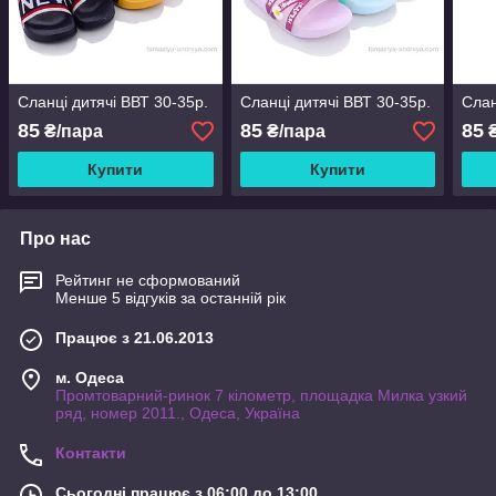
Сланці дитячі ВВТ 30-35р.
Сланці дитячі ВВТ 30-35р.
Слан
85
85
85
₴/пара
₴/пара
₴
Купити
Купити
Про нас
Рейтинг не сформований
Менше 5 відгуків за останній рік
Працює з 21.06.2013
м. Одеса
Промтоварний-ринок 7 кілометр, площадка Милка узкий
ряд, номер 2011., Одеса, Україна
Контакти
Сьогодні працює з 06:00 до 13:00