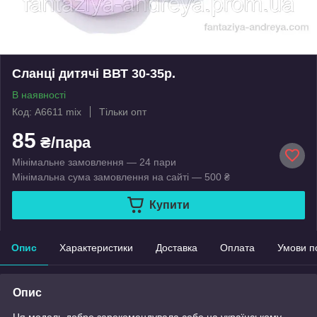
Сланці дитячі ВВТ 30-35р.
В наявності
Код: A6611 mix
Тільки опт
85
₴/пара
Мінімальне замовлення — 24 пари
Мінімальна сума замовлення на сайті — 500 ₴
Купити
Опис
Характеристики
Доставка
Оплата
Умови п
Опис
Ця модель добре зарекомендувала себе на українському