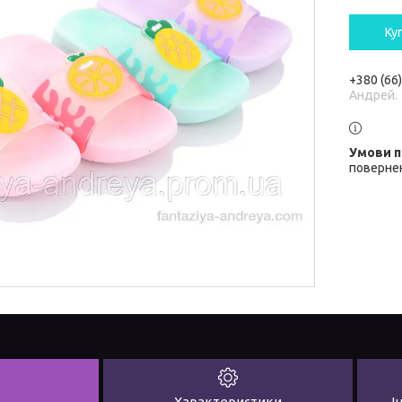
Ку
+380 (66
Андрей.
повернен
Характеристики
І