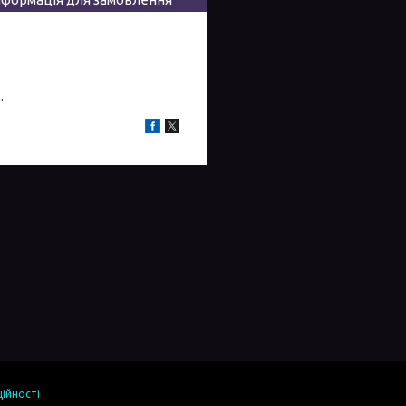
.
ійності