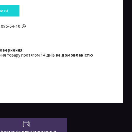
пити
) 095-64-10
ня товару протягом 14 днів
за домовленістю
нформація для замовлення