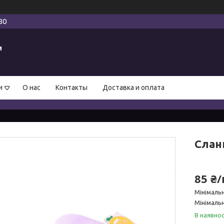
80
и
и
О нас
Контакты
Доставка и оплата
Сланц
85 ₴
Мінімаль
Мінімальн
В наявнос