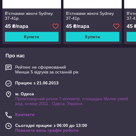
В'єтнамки жіночі Sydney
В'єтнамки жіночі Sydney
В'єт
37-41р.
37-41р.
37-4
45
45
45
₴/пара
₴/пара
₴
Купити
Купити
Про нас
Рейтинг не сформований
Менше 5 відгуків за останній рік
Працює з 21.06.2013
м. Одеса
Промтоварний-ринок 7 кілометр, площадка Милка узкий
ряд, номер 2011., Одеса, Україна
Контакти
Сьогодні працює з 06:00 до 13:00
Показати весь графік роботи