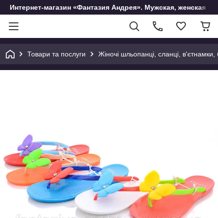
Интернет-магазин «Фантазия Андрея». Мужская, женская и 
Товари та послуги
Жіночі шльопанці, сланці, в'єтнамки,