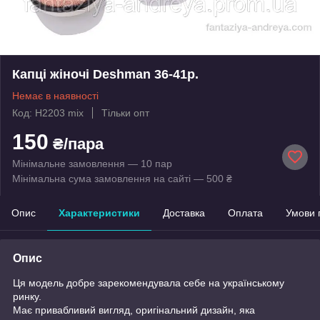
Капці жіночі Deshman 36-41р.
Немає в наявності
Код: H2203 mix
Тільки опт
150
₴/пара
Мінімальне замовлення — 10 пар
Мінімальна сума замовлення на сайті — 500 ₴
Опис
Характеристики
Доставка
Оплата
Умови 
Опис
Ця модель добре зарекомендувала себе на українському
ринку.
Має привабливий вигляд, оригінальний дизайн, яка