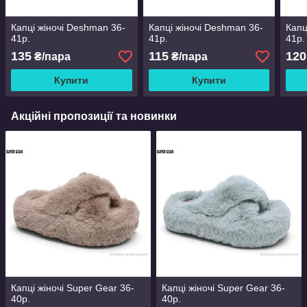
Капці жіночі Deshman 36-
Капці жіночі Deshman 36-
Капц
41р.
41р.
41р.
135
115
120
₴/пара
₴/пара
Купити
Купити
Акційні пропозиції та новинки
Капці жіночі Super Gear 36-
Капці жіночі Super Gear 36-
40р.
40р.