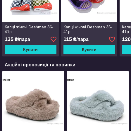
Капці жіночі Deshman 36-
Капці жіночі Deshman 36-
Капц
41р.
41р.
41р.
135
115
120
₴/пара
₴/пара
Купити
Купити
Акційні пропозиції та новинки