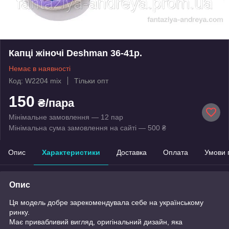
Капці жіночі Deshman 36-41р.
Немає в наявності
Код: W2204 mix
Тільки опт
150
₴/пара
Мінімальне замовлення — 12 пар
Мінімальна сума замовлення на сайті — 500 ₴
Опис
Характеристики
Доставка
Оплата
Умови 
Опис
Ця модель добре зарекомендувала себе на українському
ринку.
Має привабливий вигляд, оригінальний дизайн, яка