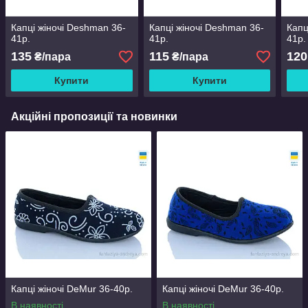
Капці жіночі Deshman 36-
Капці жіночі Deshman 36-
Капц
41р.
41р.
41р.
135
115
120
₴/пара
₴/пара
Купити
Купити
Акційні пропозиції та новинки
Капці жіночі DeMur 36-40р.
Капці жіночі DeMur 36-40р.
В наявності
В наявності