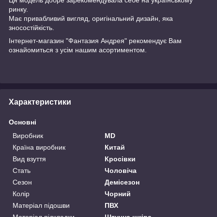
ринку.
Має привабливий вигляд, оригінальний дизайн, яка
зносостійкість.
Інтернет-магазин "Фантазия Андрея" рекомендує Вам
ознайомиться з усім нашим асортиментом.
Характеристики
Основні
Виробник
MD
Країна виробник
Китай
Вид взуття
Кросівки
Стать
Чоловіча
Сезон
Демісезон
Колір
Чорний
Матеріал підошви
ПВХ
Матеріал підкладки
Штучна шкіра