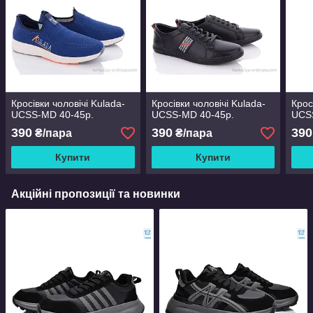
Кросівки чоловічі Kulada-
Кросівки чоловічі Kulada-
Крос
UCSS-MD 40-45р.
UCSS-MD 40-45р.
UCS
390
390
390
₴/пара
₴/пара
Купити
Купити
Акційні пропозиції та новинки