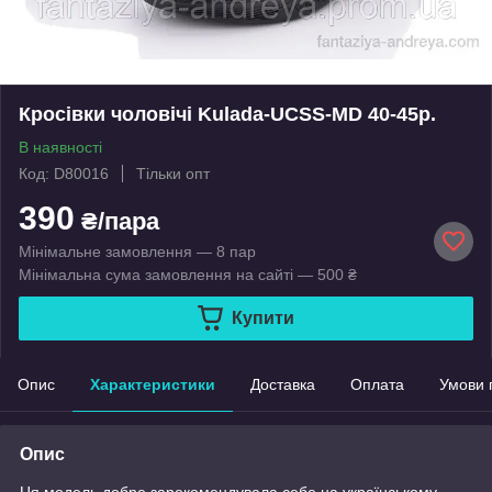
Кросівки чоловічі Kulada-UCSS-MD 40-45р.
В наявності
Код: D80016
Тільки опт
390
₴/пара
Мінімальне замовлення — 8 пар
Мінімальна сума замовлення на сайті — 500 ₴
Купити
Опис
Характеристики
Доставка
Оплата
Умови 
Опис
Ця модель добре зарекомендувала себе на українському