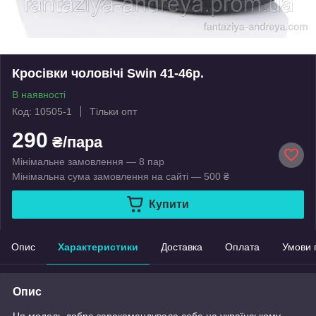
Кросівки чоловічі Swin 41-46р.
В наявності
Код: 10505-1
Тільки опт
290
₴/пара
Мінімальне замовлення — 8 пар
Мінімальна сума замовлення на сайті — 500 ₴
Купити
Опис
Характеристики
Доставка
Оплата
Умови 
Опис
Ця модель добре зарекомендувала себе на українському