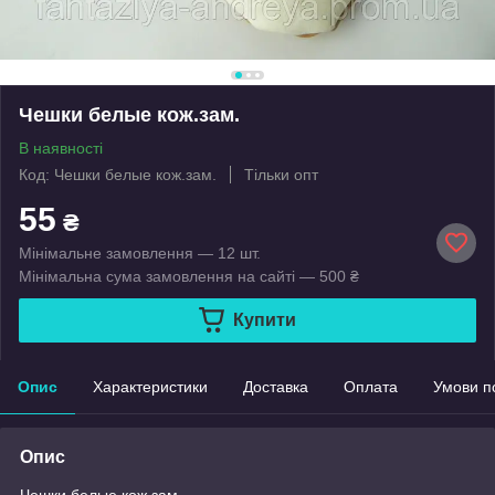
Чешки белые кож.зам.
В наявності
Код: Чешки белые кож.зам.
Тільки опт
55
₴
Мінімальне замовлення — 12 шт.
Мінімальна сума замовлення на сайті — 500 ₴
Купити
Опис
Характеристики
Доставка
Оплата
Умови п
Опис
Чешки белые кож.зам.