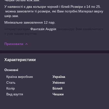
У наявності є два кольори чорний і білий.Розміри з 14 по 25.
можна замовляти ті розміри, які Вам потрібні.Матеріал верху
шкір.зам.
Мінімальне замовлення 12 пар.
Фантазія Андрія
Інтернет-магазин
рекомендує Вам ознайомитися
з усім нашим взуттям.
Приховати
Характеристики
Основні
Країна виробник
Україна
Стать
Унісекс
Колір
Білий
Вид взуття
Чешки