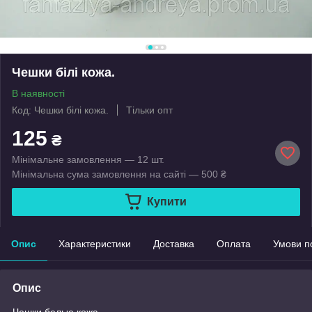
Чешки білі кожа.
В наявності
Код: Чешки білі кожа.
Тільки опт
125
₴
Мінімальне замовлення — 12 шт.
Мінімальна сума замовлення на сайті — 500 ₴
Купити
Опис
Характеристики
Доставка
Оплата
Умови п
Опис
Чешки белые кожа.