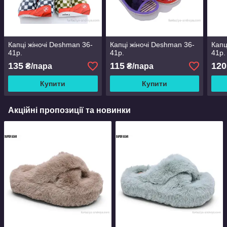
Капці жіночі Deshman 36-
Капці жіночі Deshman 36-
Капц
41р.
41р.
41р.
135
115
120
₴/пара
₴/пара
Купити
Купити
Акційні пропозиції та новинки