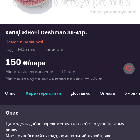
Капці жіночі Deshman 36-41р.
Немає в наявності
Код: EM05 mix
Тільки опт
150
₴/пара
Мінімальне замовлення — 12 пар
Мінімальна сума замовлення на сайті — 500 ₴
Опис
Характеристики
Доставка
Оплата
Умови 
Опис
Ця модель добре зарекомендувала себе на українському
ринку.
Має привабливий вигляд, оригінальний дизайн, яка