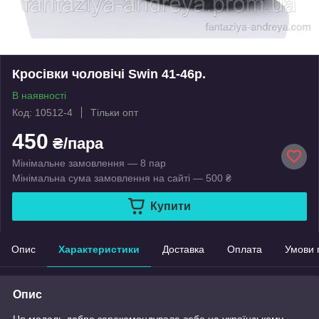
Кросівки чоловічі Swin 41-46р.
В наявності
Код: 10512-4
Тільки опт
450
₴/пара
Мінімальне замовлення — 8 пар
Мінімальна сума замовлення на сайті — 500 ₴
Купити
Опис
Характеристики
Доставка
Оплата
Умови 
Опис
Ця модель добре зарекомендувала себе на українському