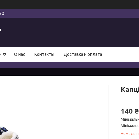
80
и
и
О нас
Контакты
Доставка и оплата
Капці
140 
Мінімаль
Мінімальн
Немає в н