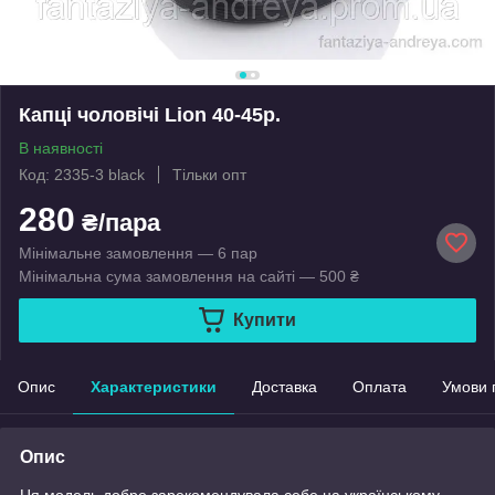
Капці чоловічі Lion 40-45р.
В наявності
Код: 2335-3 black
Тільки опт
280
₴/пара
Мінімальне замовлення — 6 пар
Мінімальна сума замовлення на сайті — 500 ₴
Купити
Опис
Характеристики
Доставка
Оплата
Умови 
Опис
Ця модель добре зарекомендувала себе на українському