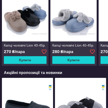
Капці чоловічі Lion 40-45р.
Капці чоловічі Lion 40-45р.
Капц
270
280
270
₴/пара
₴/пара
Купити
Купити
Акційні пропозиції та новинки