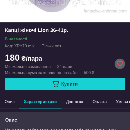
Капці жіночі Lion 36-41р.
В наявності
Код: XRY70 mix
Тільки опт
180
₴/пара
Мінімальне замовлення — 24 пари
Мінімальна сума замовлення на сайті — 500 ₴
Купити
Опис
Характеристики
Доставка
Оплата
Умови 
Опис
Ця модель добре зарекомендувала себе на українському