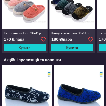
Капці жіночі Lion 36-41р.
Капці жіночі Lion 36-41р.
Капц
170
180
170
₴/пара
₴/пара
Купити
Купити
Акційні пропозиції та новинки