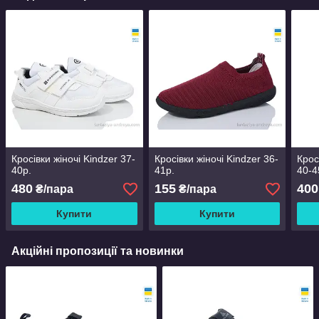
Кросівки жіночі Kindzer 37-
Кросівки жіночі Kindzer 36-
Крос
40р.
41р.
40-4
480
155
400
₴/пара
₴/пара
Купити
Купити
Акційні пропозиції та новинки