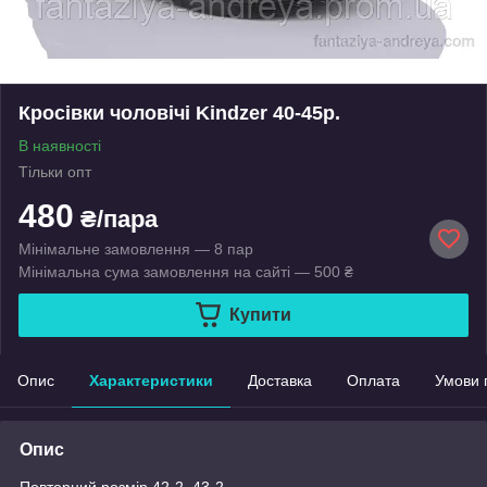
Кросівки чоловічі Kindzer 40-45р.
В наявності
Тільки опт
480
₴/пара
Мінімальне замовлення — 8 пар
Мінімальна сума замовлення на сайті — 500 ₴
Купити
Опис
Характеристики
Доставка
Оплата
Умови 
Опис
Повторний розмір 42-2, 43-2