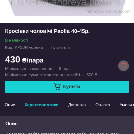
Кросівки чоловічі Paolla 40-45р.
В наявності
Код: KP38R чорний
Тільки опт
430
₴/пара
Мінімальне замовлення — 8 пар
Мінімальна сума замовлення на сайті — 500 ₴
Купити
Опис
Характеристики
Доставка
Оплата
Умови 
Опис
Ця модель добре зарекомендувала себе на українському