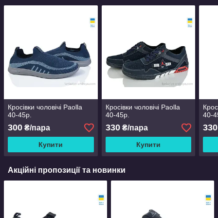
Кросівки чоловічі Paolla
Кросівки чоловічі Paolla
Крос
40-45р.
40-45р.
40-4
300
330
330
₴/пара
₴/пара
Купити
Купити
Акційні пропозиції та новинки