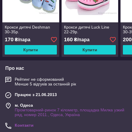
Крокси дитячі Deshman
Крокси дитячі Luck Line
Крок
30-35р.
22-29р.
30-3
170
160
200
₴/пара
₴/пара
Купити
Купити
Про нас
Рейтинг не сформований
Менше 5 відгуків за останній рік
Працює з 21.06.2013
м. Одеса
Промтоварний-ринок 7 кілометр, площадка Милка узкий
ряд, номер 2011., Одеса, Україна
Контакти