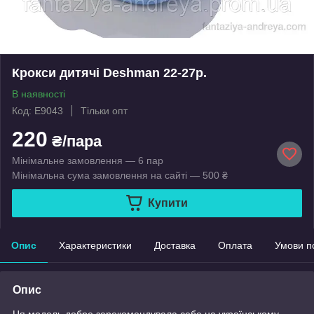
Крокси дитячі Deshman 22-27р.
В наявності
Код: E9043
Тільки опт
220
₴/пара
Мінімальне замовлення — 6 пар
Мінімальна сума замовлення на сайті — 500 ₴
Купити
Опис
Характеристики
Доставка
Оплата
Умови п
Опис
Ця модель добре зарекомендувала себе на українському