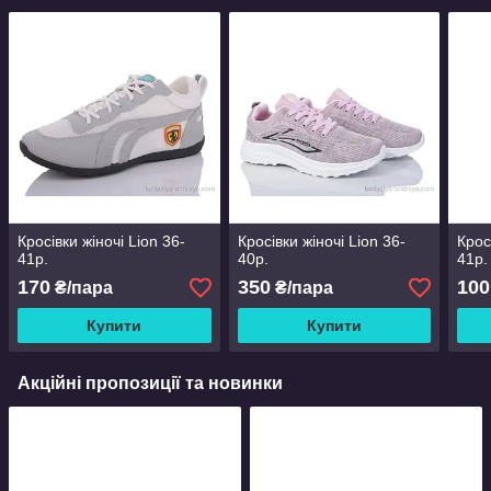
Кросівки жіночі Lion 36-
Кросівки жіночі Lion 36-
Крос
41р.
40р.
41р.
170
350
100
₴/пара
₴/пара
Купити
Купити
Акційні пропозиції та новинки