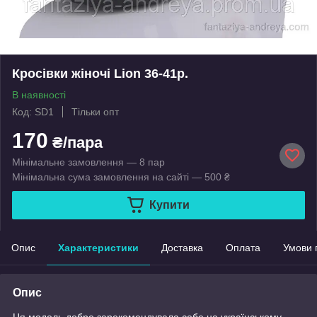
Кросівки жіночі Lion 36-41р.
В наявності
Код: SD1
Тільки опт
170
₴/пара
Мінімальне замовлення — 8 пар
Мінімальна сума замовлення на сайті — 500 ₴
Купити
Опис
Характеристики
Доставка
Оплата
Умови 
Опис
Ця модель добре зарекомендувала себе на українському