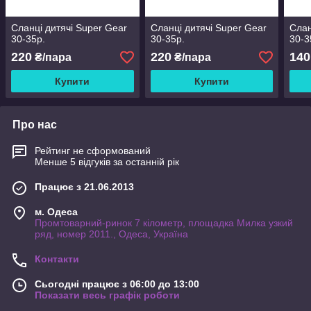
Сланці дитячі Super Gear
Сланці дитячі Super Gear
Слан
30-35р.
30-35р.
30-3
220
220
140
₴/пара
₴/пара
Купити
Купити
Про нас
Рейтинг не сформований
Менше 5 відгуків за останній рік
Працює з 21.06.2013
м. Одеса
Промтоварний-ринок 7 кілометр, площадка Милка узкий
ряд, номер 2011., Одеса, Україна
Контакти
Сьогодні працює з 06:00 до 13:00
Показати весь графік роботи