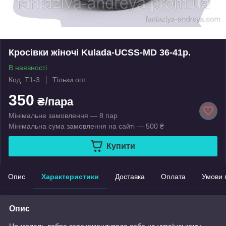
Кросівки жіночі Kulada-UCSS-MD 36-41р.
В наявності
Код: T1-3
Тільки опт
350
₴/пара
Мінімальне замовлення — 8 пар
Мінімальна сума замовлення на сайті — 500 ₴
Купити
Опис
Характеристики
Доставка
Оплата
Умови 
Опис
Ця модель добре зарекомендувала себе на українському