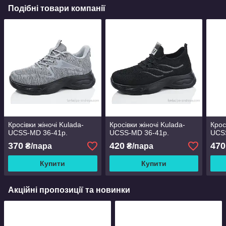
Подібні товари компанії
Кросівки жіночі Kulada-
Кросівки жіночі Kulada-
Крос
UCSS-MD 36-41р.
UCSS-MD 36-41р.
UCS
370
420
470
₴/пара
₴/пара
Купити
Купити
Акційні пропозиції та новинки