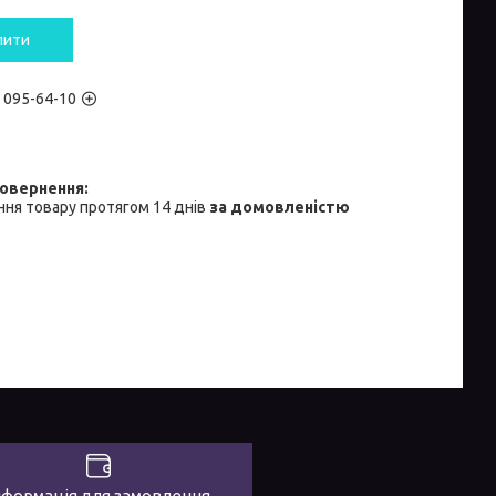
пити
) 095-64-10
ня товару протягом 14 днів
за домовленістю
нформація для замовлення