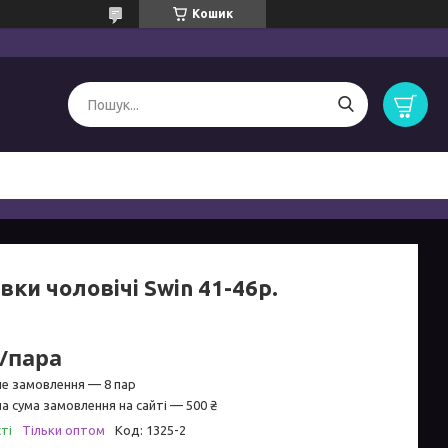
Кошик
вки чоловічі Swin 41-46р.
₴/пара
не замовлення — 8 пар
а сума замовлення на сайті — 500 ₴
ті
Тільки оптом
Код:
1325-2