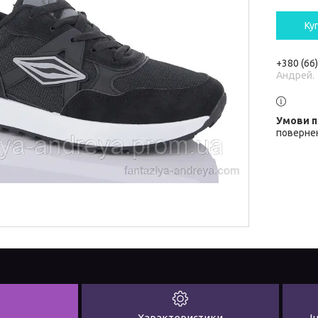
Ку
+380 (66
Андрей.
повернен
Характеристики
І