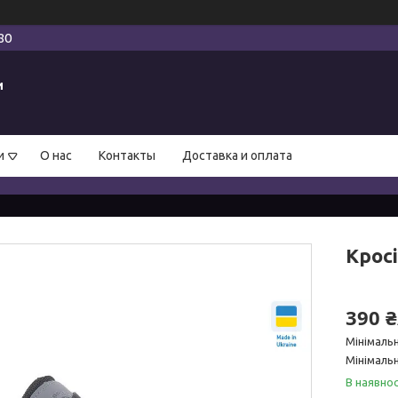
80
и
и
О нас
Контакты
Доставка и оплата
Кросі
390 
Мінімаль
Мінімальн
В наявнос