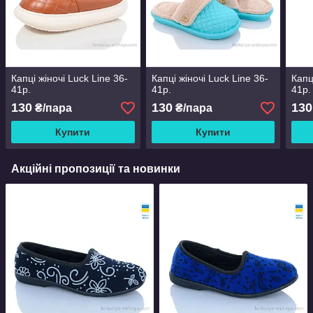
Капці жіночі Luck Line 36-
Капці жіночі Luck Line 36-
Капц
41р.
41р.
41р.
130
130
130
₴/пара
₴/пара
Купити
Купити
Акційні пропозиції та новинки